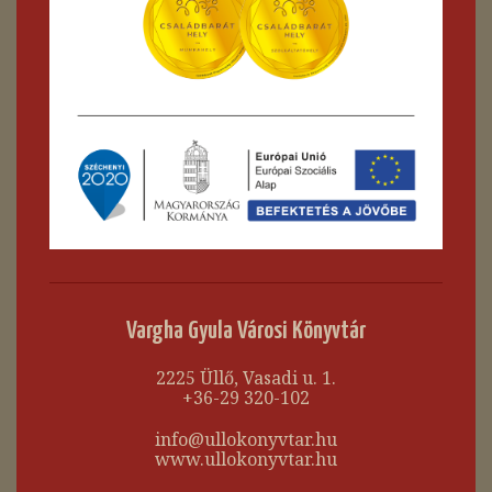
Vargha Gyula Városi Könyvtár
2225 Üllő, Vasadi u. 1.
+36-29 320-102
info@ullokonyvtar.hu
www.ullokonyvtar.hu